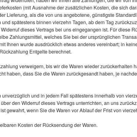
rag widerrufen, haben wir Ihnen alle Zahlungen, die wir von I
ieferkosten (mit Ausnahme der zusätzlichen Kosten, die sich da
der Lieferung, als die von uns angebotene, günstigste Standardl
h und spätestens binnen vierzehn Tagen, ab dem Tag zurückzuz
n Widerruf dieses Vertrags bei uns eingegangen ist. Für diese 
lbe Zahlungsmittel, welches Sie bei der ursprünglichen Transak
mit Ihnen wurde ausdrücklich etwas anderes vereinbart; in kei
Rückzahlung Entgelte berechnet.
zahlung verweigern, bis wir die Waren wieder zurückerhalten h
ht haben, dass Sie die Waren zurückgesandt haben, je nachd
 unverzüglich und in jedem Fall spätestens innerhalb von vier
 über den Widerruf dieses Vertrags unterrichten, an uns zurüc
 ist gewahrt, wenn Sie die Waren vor Ablauf der Frist von vier
ttelbaren Kosten der Rücksendung der Waren.