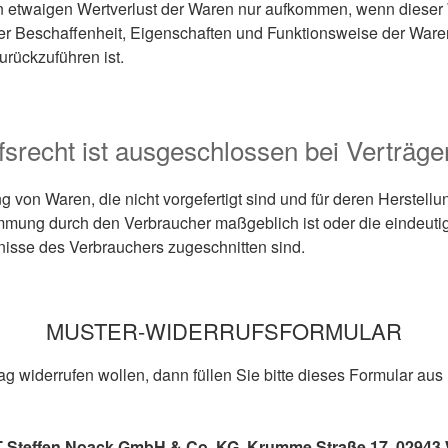
n etwaigen Wertverlust der Waren nur aufkommen, wenn dieser 
der Beschaffenheit, Eigenschaften und Funktionsweise der Ware
rückzuführen ist.
srecht ist ausgeschlossen bei Verträge
g von Waren, die nicht vorgefertigt sind und für deren Herstellu
mung durch den Verbraucher maßgeblich ist oder die eindeutig
nisse des Verbrauchers zugeschnitten sind.
MUSTER-WIDERRUFSFORMULAR
g widerrufen wollen, dann füllen Sie bitte dieses Formular au
Steffen Noack GmbH & Co. KG, Krumme Straße 17, 02943 W