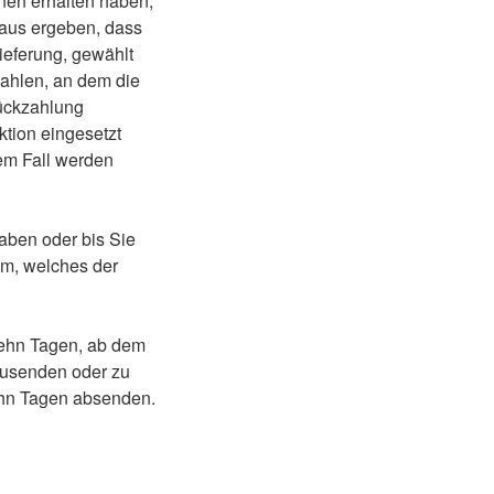
hnen erhalten haben,
raus ergeben, dass
ieferung, gewählt
ahlen, an dem die
Rückzahlung
tion eingesetzt
nem Fall werden
aben oder bis Sie
em, welches der
zehn Tagen, ab dem
kzusenden oder zu
zehn Tagen absenden.