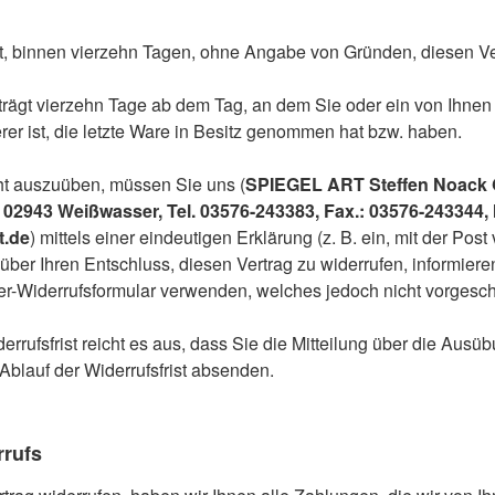
, binnen vierzehn Tagen, ohne Angabe von Gründen, diesen Ver
eträgt vierzehn Tage ab dem Tag, an dem Sie oder ein von Ihnen 
erer ist, die letzte Ware in Besitz genommen hat bzw. haben.
ht auszuüben, müssen Sie uns (
SPIEGEL ART Steffen Noack
02943 Weißwasser, Tel. 03576-243383, Fax.: 03576-243344, 
t.de
) mittels einer eindeutigen Erklärung (z. B. ein, mit der Post 
 über Ihren Entschluss, diesen Vertrag zu widerrufen, informiere
er-Widerrufsformular verwenden, welches jedoch nicht vorgeschr
rrufsfrist reicht es aus, dass Sie die Mitteilung über die Ausü
 Ablauf der Widerrufsfrist absenden.
rrufs