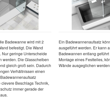
die Badewanne wird mit 2
Ein Badewannenaufsatz könnt
and befestigt. Die Wand
ausgeführt werden. Er kann 
en. Nur geringe Unterscheide
Badewannen entlang geführt 
n werden. Die Glasscheiben
Montage eines Festteiles, k
nd gleich groß sein. Dadurch
Wände ausgeglichen werden
ngen Verhältnissen einen
n Badewannenaufsatz
e clevere Beschlags Technik,
itzschutz immer gerade der
aus.