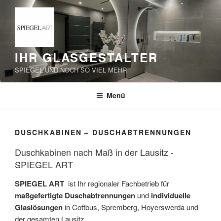
Zum
Inhalt
springen
IHR GLASGESTALTER
SPIEGEL UND NOCH SO VIEL MEHR
Menü
DUSCHKABINEN – DUSCHABTRENNUNGEN
Duschkabinen nach Maß in der Lausitz -
SPIEGEL ART
SPIEGEL ART
ist Ihr regionaler Fachbetrieb für
maßgefertigte Duschabtrennungen
und
individuelle
Glaslösungen
in Cottbus, Spremberg, Hoyerswerda und
der gesamten Lausitz.