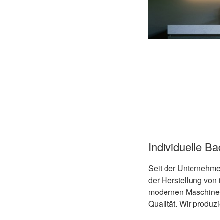
Individuelle 
Seit der Unternehm
der Herstellung von 
modernen Maschinen
Qualität. Wir produz