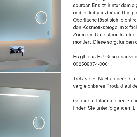
spürbar. Er sitzt hinter dem e
und ist frei platzierbar. Die 
Oberfläche lässt sich leicht r
den Kosmetikspiegel in 3-fac
Zoom an. Umlaufend ist ein
montiert. Diese sorgt für den 
Es gilt das EU Geschmacksm
002508374-0001.
Trotz vieler Nachahmer gibt e
vergleichbares Produkt auf d
Genauere Informationen zu 
finden Sie unter folgendem Li