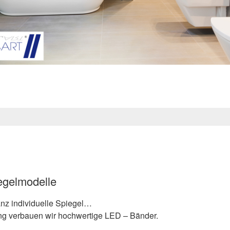
egelmodelle
anz individuelle Spiegel…
ng verbauen wir hochwertige LED – Bänder.