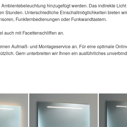
 Ambientebeleuchtung hinzugefügt werden. Das indirekte Licht s
en Stunden. Unterschiedliche Einschaltmöglichkeiten bieten wir
nsoren, Funkfernbedienungen oder Funkwandtastern.
l auch mit Facettenschliffen an.
 einen Aufmaß- und Montageservice an. Für eine optimale Onlin
ützlich. Gern unterbreiten wir Ihnen ein ausführliches unverbind