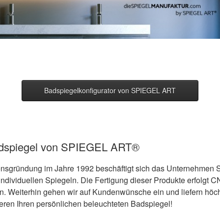
Badspiegelkonfigurator von SPIEGEL ART
Badspiegel von SPIEGEL ART®
ensgründung im Jahre 1992 beschäftigt sich das Unternehme
individuellen Spiegeln. Die Fertigung dieser Produkte erfolgt 
. Weiterhin gehen wir auf Kundenwünsche ein und liefern höc
ieren Ihren persönlichen beleuchteten Badspiegel!