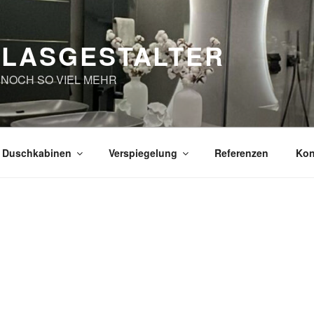
GLASGESTALTER
 NOCH SO VIEL MEHR
Duschkabinen
Verspiegelung
Referenzen
Kon