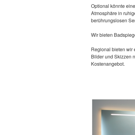
Optional könnte eine
Atmosphäre in ruhig
berührungslosen Se
Wir bieten Badspiege
Regional bieten wir
Bilder und Skizzen n
Kostenangebot.