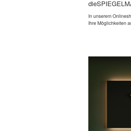
dieSPIEGELM
In unserem Onlinesh
Ihre Möglichkeiten a